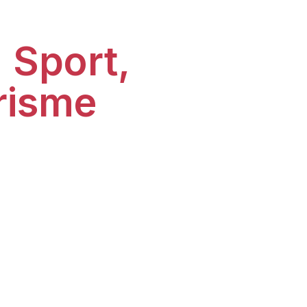
Sport,
u
de
urisme
ière passionnante.
on, contactez-nous