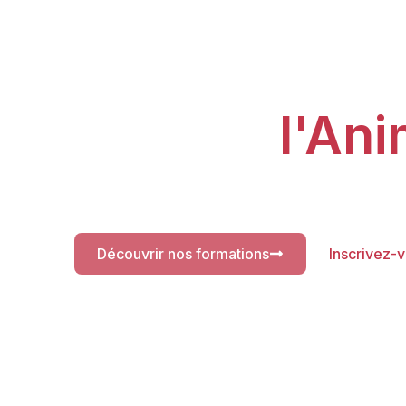
Formez-vo
l'Ani
Le CFA Sport Anim
Devenez éducateur 
Découvrir nos formations
Inscrivez-