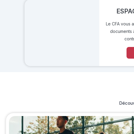
ESPA
Le CFA vous ad
documents à
cont
Découvr