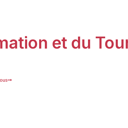
us aux métiers d
mation et du To
ation Nouvelle Aquitaine vous accompagne vers une carr
sportif, animateur ou coordinateur de projets.
Une questi
vous
Contactez-nous